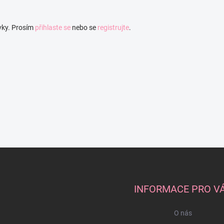
vky. Prosím
přihlaste se
nebo se
registrujte
.
INFORMACE PRO V
O nás