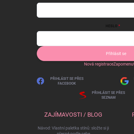
HESLO
Přihlásit se
Nová registrace
Zapomenut
PŘIHLÁSIT SE PŘES
FACEBOOK
PŘIHLÁSIT SE PŘES
SEZNAM
ZAJÍMAVOSTI / BLOG
Návod: Vlastní paletka stínů: složte si ji
přesně podle sebe