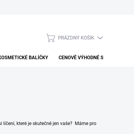
Kontaktní formulář
Podmínky ochrany osobních údajů
Obc
PRÁZDNÝ KOŠÍK
NÁKUPNÍ
KOŠÍK
KOSMETICKÉ BALÍČKY
CENOVĚ VÝHODNÉ SADY
PAR
i líčení, které je skutečně jen vaše? Máme pro