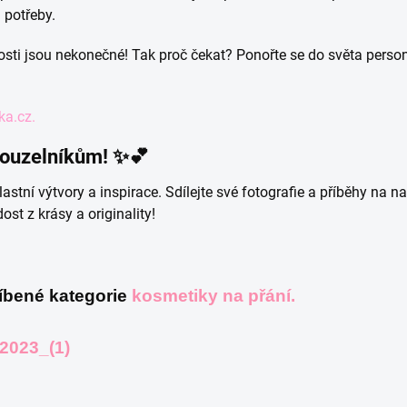
a potřeby.
ti jsou nekonečné! Tak proč čekat? Ponořte se do světa persona
a.cz.
 kouzelníkům! ✨💕
astní výtvory a inspirace. Sdílejte své fotografie a příběhy na na
st z krásy a originality!
líbené kategorie
kosmetiky na přání.