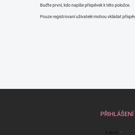
Buďte první, kdo napíše příspěvek k této položce.
Pouze registrovaní uživatelé mohou vkládat příspě
Z
á
p
a
PŘIHLÁŠENÍ
t
í
E-MAIL