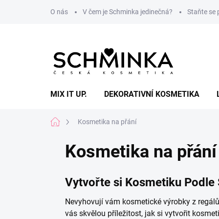
Přejít
O nás
V čem je Schminka jedinečná?
Staňte se
na
obsah
MIX IT UP.
DEKORATIVNÍ KOSMETIKA
Domů
Kosmetika na přání
Kosmetika na přání
Vytvořte si Kosmetiku Podle
Nevyhovují vám kosmetické výrobky z regálů, 
vás skvělou příležitost, jak si vytvořit kosme