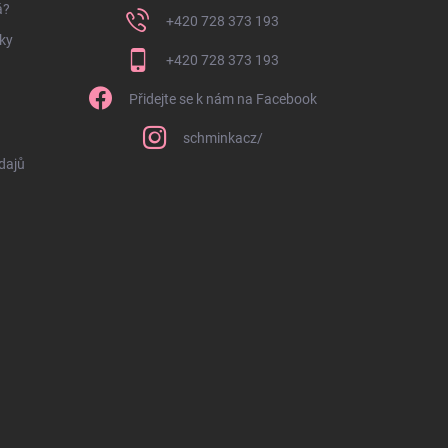
á?
+420 728 373 193
ky
+420 728 373 193
Přidejte se k nám na Facebook
schminkacz/
dajů