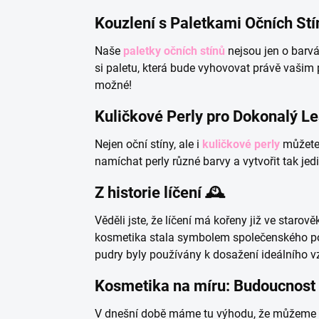
Kouzlení s Paletkami Očních Stínů
Naše
paletky očních stínů
nejsou jen o barvác
si paletu, která bude vyhovovat právě vašim 
možné!
Kuličkové Perly pro Dokonalý Le
Nejen oční stíny, ale i
kuličkové perly
můžete 
namíchat perly různé barvy a vytvořit tak jed
Z historie líčení 🕰️
Věděli jste, že líčení má kořeny již ve star
kosmetika stala symbolem společenského post
pudry byly používány k dosažení ideálního v
Kosmetika na míru: Budoucnost l
V dnešní době máme tu výhodu, že můžeme per