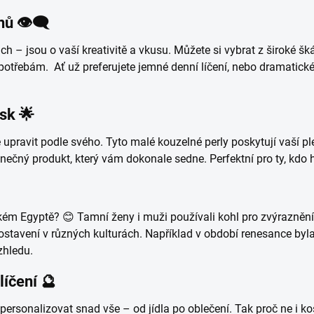
 👁️‍🗨️
h – jsou o vaší kreativitě a vkusu. Můžete si vybrat z široké škál
potřebám. Ať už preferujete jemné denní líčení, nebo dramatické 
sk 🌟
upravit podle svého. Tyto malé kouzelné perly poskytují vaší ple
inečný produkt, který vám dokonale sedne. Perfektní pro ty, kdo h
ověkém Egyptě? 😊 Tamní ženy i muži používali kohl pro zvýrazně
avení v různých kulturách. Například v období renesance byla 
zhledu.
íčení 🔮
sonalizovat snad vše – od jídla po oblečení. Tak proč ne i ko