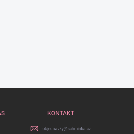
ÁS
KONTAKT
objednavky
@
schminka.cz