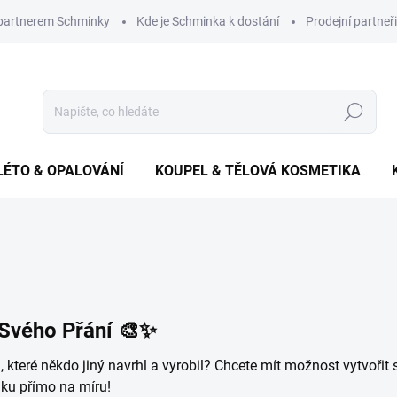
 partnerem Schminky
Kde je Schminka k dostání
Prodejní partneři
Hledat
LÉTO & OPALOVÁNÍ
KOUPEL & TĚLOVÁ KOSMETIKA
 Svého Přání 🎨✨
které někdo jiný navrhl a vyrobil? Chcete mít možnost vytvořit s
tiku přímo na míru!