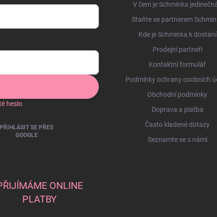
V čem je Schminka jedinečn
Staňte se partnerem Schmin
Kde je Schminka k dostání
Prodejní partneři
Kontaktní formulář
Podmínky ochrany osobních ú
Obchodní podmínky
é heslo
Doprava a platba
Často kladené dotazy
PŘIHLÁSIT SE PŘES
GOOGLE
Seznamte se s námi
PŘIJÍMÁME ONLINE
PLATBY