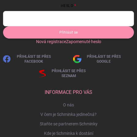
HESLO
Přihlásit se
Nová registrace
Zapomenuté heslo
PŘIHLÁSIT SE PŘES
PŘIHLÁSIT SE PŘES
FACEBOOK
GOOGLE
PŘIHLÁSIT SE PŘES
SEZNAM
INFORMACE PRO VÁS
O nás
V čem je Schminka jedinečná?
Staňte se partnerem Schminky
Kde je Schminka k dostání