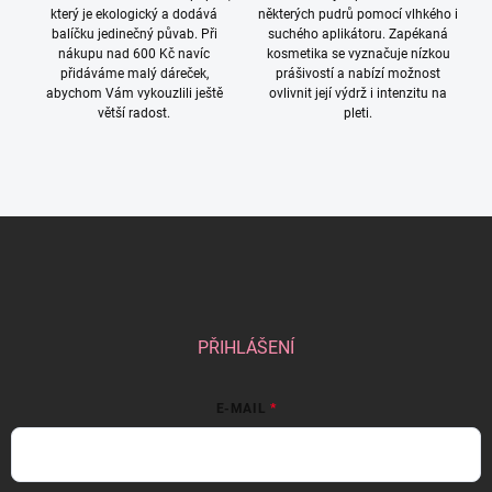
který je ekologický a dodává
některých pudrů pomocí vlhkého i
balíčku jedinečný půvab. Při
suchého aplikátoru. Zapékaná
nákupu nad 600 Kč navíc
kosmetika se vyznačuje nízkou
přidáváme malý dáreček,
prášivostí a nabízí možnost
abychom Vám vykouzlili ještě
ovlivnit její výdrž i intenzitu na
větší radost.
pleti.
Z
á
p
a
t
í
PŘIHLÁŠENÍ
E-MAIL