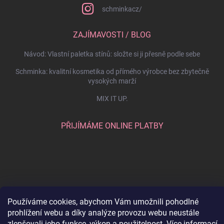
schminkacz/
ZAJÍMAVOSTI / BLOG
Návod: Vlastní paletka stínů: složte si ji přesně podle sebe
Schminka: kvalitní kosmetika od přímého výrobce bez zbytečně
vysokých marží
MIX IT UP.
PŘIJÍMÁME ONLINE PLATBY
Používáme cookies, abychom Vám umožnili pohodlné
prohlížení webu a díky analýze provozu webu neustále
zlepšovali jeho funkce, výkon a použitelnost.
Více informací