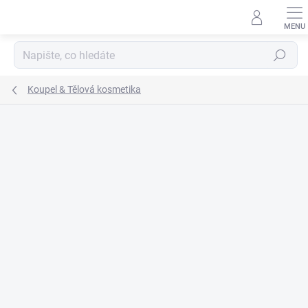
Přejít
na
obsah
Hledat
Koupel & Tělová kosmetika