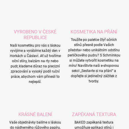
VYROBENO V ČESKÉ
KOSMETIKA NA PŘÁNÍ
REPUBLICE
Toužíte po paletce čtyř očních
stínů přesně podle Vašich
Naši kosmetiku pro vás s láskou
představ nebo unikátním odstínu
vyvíjíme a vyrábíme každý den v
perličkového pudru? S Schminkou
Horkách u Čáslavi. Ať už tvoříme
si můžete vytvořit kosmetiku na
oční stíny, balzám na rty nebo
míru! Navštivte naši e-shopovou
pudr, klademe důraz na precizní
sekci „Sestavte si na přání“ a
zpracování a vysoký podíl ruční
dopřejte si jedinečný zážitek z
práce, abychom vám přinesli to
tvorby.
nejlepší.
KRÁSNÉ BALENÍ
ZAPÉKANÁ TEXTURA
Vaše objednávky balíme s láskou
BAKED zapékaná textura
do nádherného růžového papíru,
umožňuje aplikaci stínů i