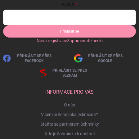
HESLO
Přihlásit se
Nová registrace
Zapomenuté heslo
PŘIHLÁSIT SE PŘES
PŘIHLÁSIT SE PŘES
FACEBOOK
GOOGLE
PŘIHLÁSIT SE PŘES
SEZNAM
INFORMACE PRO VÁS
O nás
V čem je Schminka jedinečná?
Staňte se partnerem Schminky
Kde je Schminka k dostání