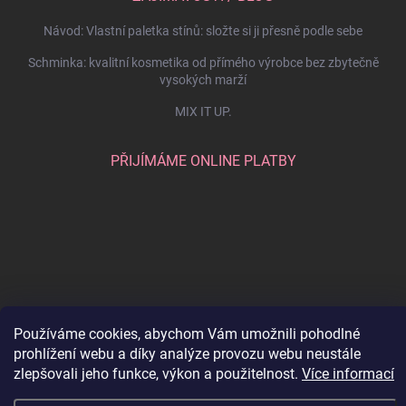
Návod: Vlastní paletka stínů: složte si ji přesně podle sebe
Schminka: kvalitní kosmetika od přímého výrobce bez zbytečně
vysokých marží
MIX IT UP.
PŘIJÍMÁME ONLINE PLATBY
Používáme cookies, abychom Vám umožnili pohodlné
prohlížení webu a díky analýze provozu webu neustále
Copyright 2026
SCHMINKA
. Všechna práva vyhrazena.
Upravit nastavení
zlepšovali jeho funkce, výkon a použitelnost.
Více informací
cookies