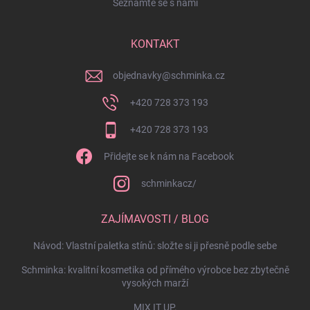
Seznamte se s námi
KONTAKT
objednavky
@
schminka.cz
+420 728 373 193
+420 728 373 193
Přidejte se k nám na Facebook
schminkacz/
ZAJÍMAVOSTI / BLOG
Návod: Vlastní paletka stínů: složte si ji přesně podle sebe
Schminka: kvalitní kosmetika od přímého výrobce bez zbytečně
vysokých marží
MIX IT UP.