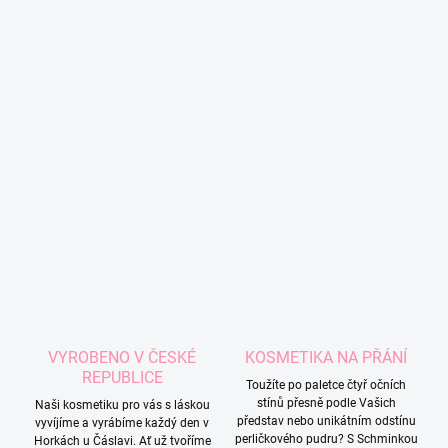
VYROBENO V ČESKÉ
KOSMETIKA NA PŘÁNÍ
REPUBLICE
Toužíte po paletce čtyř očních
stínů přesně podle Vašich
Naši kosmetiku pro vás s láskou
představ nebo unikátním odstínu
vyvíjíme a vyrábíme každý den v
perličkového pudru? S Schminkou
Horkách u Čáslavi. Ať už tvoříme