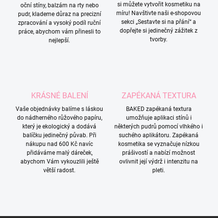
si můžete vytvořit kosmetiku na
oční stíny, balzám na rty nebo
míru! Navštivte naši e-shopovou
pudr, klademe důraz na precizní
sekci „Sestavte si na přání“ a
zpracování a vysoký podíl ruční
dopřejte si jedinečný zážitek z
práce, abychom vám přinesli to
tvorby.
nejlepší.
KRÁSNÉ BALENÍ
ZAPÉKANÁ TEXTURA
Vaše objednávky balíme s láskou
BAKED zapékaná textura
do nádherného růžového papíru,
umožňuje aplikaci stínů i
který je ekologický a dodává
některých pudrů pomocí vlhkého i
balíčku jedinečný půvab. Při
suchého aplikátoru. Zapékaná
nákupu nad 600 Kč navíc
kosmetika se vyznačuje nízkou
přidáváme malý dáreček,
prášivostí a nabízí možnost
abychom Vám vykouzlili ještě
ovlivnit její výdrž i intenzitu na
větší radost.
pleti.