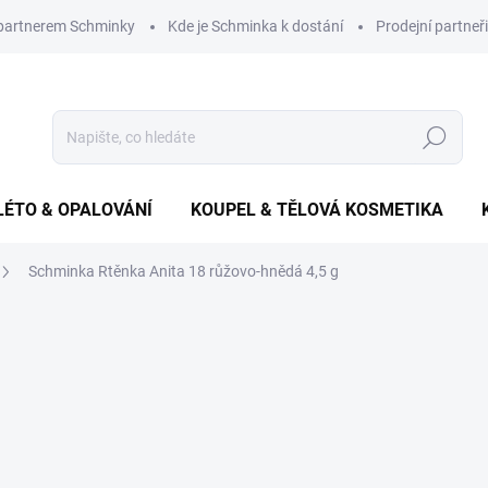
 partnerem Schminky
Kde je Schminka k dostání
Prodejní partneři
Hledat
LÉTO & OPALOVÁNÍ
KOUPEL & TĚLOVÁ KOSMETIKA
Schminka Rtěnka Anita 18 růžovo-hnědá 4,5 g