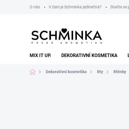
Přejít
O nás
V čem je Schminka jedinečná?
Staňte se
na
obsah
MIX IT UP.
DEKORATIVNÍ KOSMETIKA
Domů
Dekorativní kosmetika
Rty
Rtěnky