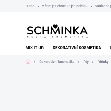
Přejít
O nás
V čem je Schminka jedinečná?
Staňte se
na
obsah
MIX IT UP.
DEKORATIVNÍ KOSMETIKA
Domů
Dekorativní kosmetika
Rty
Rtěnky