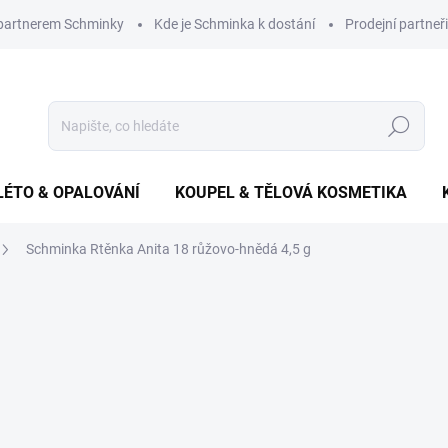
 partnerem Schminky
Kde je Schminka k dostání
Prodejní partneři
Hledat
LÉTO & OPALOVÁNÍ
KOUPEL & TĚLOVÁ KOSMETIKA
Schminka Rtěnka Anita 18 růžovo-hnědá 4,5 g