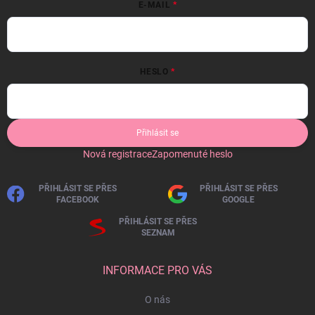
E-MAIL
HESLO
Přihlásit se
Nová registrace
Zapomenuté heslo
PŘIHLÁSIT SE PŘES
PŘIHLÁSIT SE PŘES
FACEBOOK
GOOGLE
PŘIHLÁSIT SE PŘES
SEZNAM
INFORMACE PRO VÁS
O nás