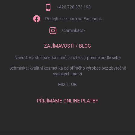
+420 728 373 193
Přidejte se k nám na Facebook
schminkacz/
ZAJÍMAVOSTI / BLOG
Návod: Vlastní paletka stínů: složte si ji přesně podle sebe
Schminka: kvalitní kosmetika od přímého výrobce bez zbytečně
vysokých marží
MIX IT UP.
PŘIJÍMÁME ONLINE PLATBY