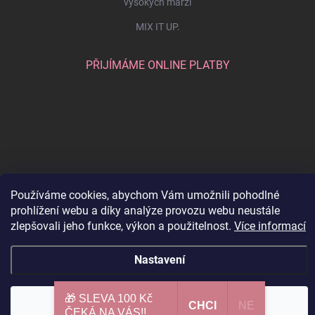
vysokých marží
MIX IT UP.
PŘIJÍMÁME ONLINE PLATBY
Používáme cookies, abychom Vám umožnili pohodlné
prohlížení webu a díky analýze provozu webu neustále
zlepšovali jeho funkce, výkon a použitelnost.
Více informací
Copyright 2026
SCHMINKA
. Všechna práva vyhrazena.
Upravit nastavení
cookies
Nastavení
Vytvořil Shoptet
🎁 SLEVA 100 Kč
Souhlasím
CHCI​
NE
ČEKÁ NA VÁS!!