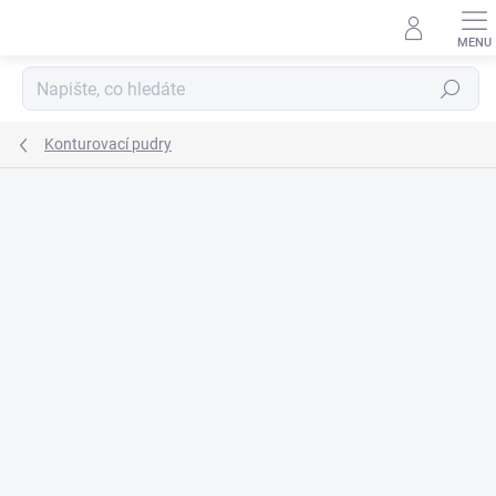
Přejít
na
obsah
Hledat
Konturovací pudry