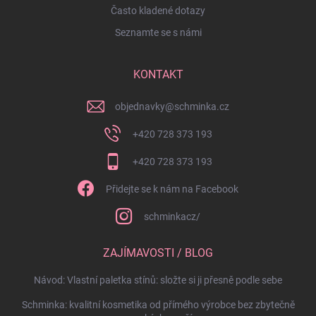
Často kladené dotazy
Seznamte se s námi
KONTAKT
objednavky
@
schminka.cz
+420 728 373 193
+420 728 373 193
Přidejte se k nám na Facebook
schminkacz/
ZAJÍMAVOSTI / BLOG
Návod: Vlastní paletka stínů: složte si ji přesně podle sebe
Schminka: kvalitní kosmetika od přímého výrobce bez zbytečně