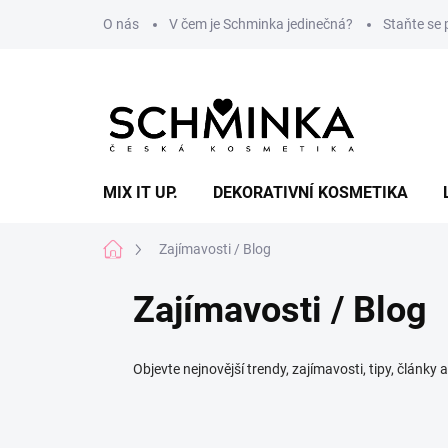
Přejít
O nás
V čem je Schminka jedinečná?
Staňte se
na
obsah
MIX IT UP.
DEKORATIVNÍ KOSMETIKA
Domů
Zajímavosti / Blog
Zajímavosti / Blog
Objevte nejnovější trendy, zajímavosti, tipy, články 
V