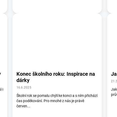
y
Konec školního roku: Inspirace na
Ja
dárky
21.
16.6.2025
 i
Jak
prů
Školní rok se pomalu chýlí ke konci a s ním přichází
čas poděkování. Pro mnohé z nás je právě
červen...