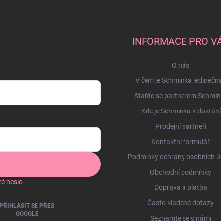
ý
p
i
s
u
INFORMACE PRO V
O nás
V čem je Schminka jedinečn
Staňte se partnerem Schmin
Kde je Schminka k dostání
Prodejní partneři
Kontaktní formulář
Podmínky ochrany osobních ú
Obchodní podmínky
é heslo
Doprava a platba
Často kladené dotazy
PŘIHLÁSIT SE PŘES
GOOGLE
Seznamte se s námi