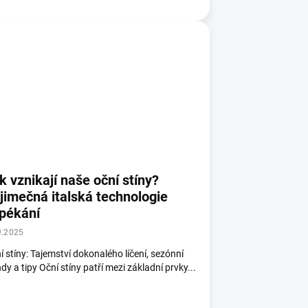
k vznikají naše oční stíny?
jimečná italská technologie
pékání
9.2025
í stíny: Tajemství dokonalého líčení, sezónní
ndy a tipy Oční stíny patří mezi základní prvky...