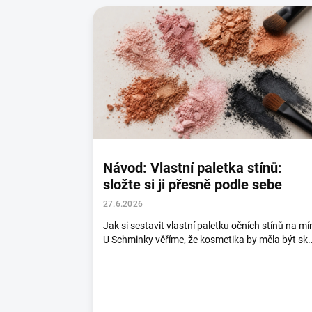
ý
p
i
s
č
l
á
n
k
ů
Návod: Vlastní paletka stínů:
složte si ji přesně podle sebe
27.6.2026
Jak si sestavit vlastní paletku očních stínů na mí
U Schminky věříme, že kosmetika by měla být sk..