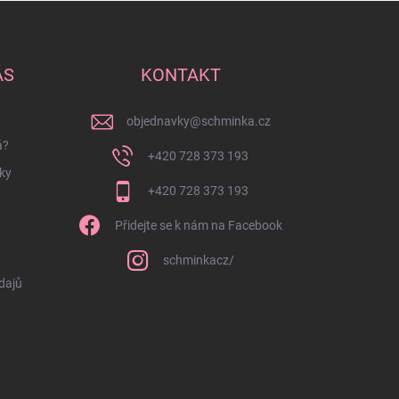
ÁS
KONTAKT
objednavky
@
schminka.cz
á?
+420 728 373 193
ky
+420 728 373 193
Přidejte se k nám na Facebook
schminkacz/
dajů