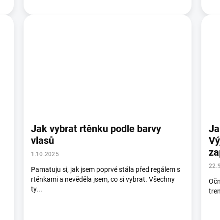
Jak vybrat rtěnku podle barvy
Ja
vlasů
Vý
za
1.10.2025
22.
Pamatuju si, jak jsem poprvé stála před regálem s
rtěnkami a nevěděla jsem, co si vybrat. Všechny
Očn
ty...
tre