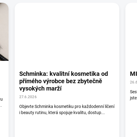
Schminka: kvalitní kosmetika od
MI
přímého výrobce bez zbytečně
26.
vysokých marží
Ses
27.6.2026
jste
ru
.
Objevte Schminka kosmetiku pro každodenní líčení
i beauty rutinu, která spojuje kvalitu, dostup...