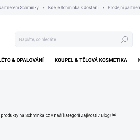
 partnerem Schminky
Kde je Schminka k dostání
Prodejní partneři
Hledat
LÉTO & OPALOVÁNÍ
KOUPEL & TĚLOVÁ KOSMETIKA
a produkty na Schminka.cz v naší kategorii Zajívosti / Blog! 🌟