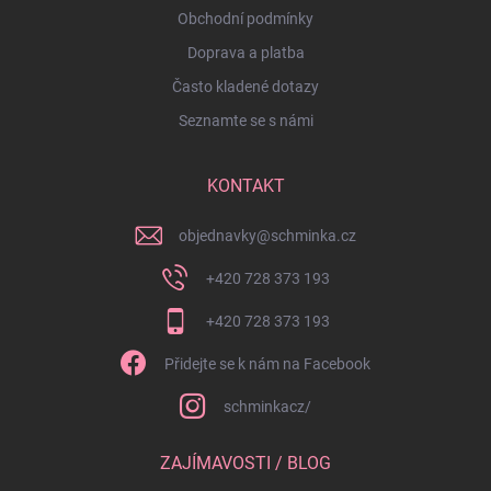
Obchodní podmínky
Doprava a platba
Často kladené dotazy
Seznamte se s námi
KONTAKT
objednavky
@
schminka.cz
+420 728 373 193
+420 728 373 193
Přidejte se k nám na Facebook
schminkacz/
ZAJÍMAVOSTI / BLOG