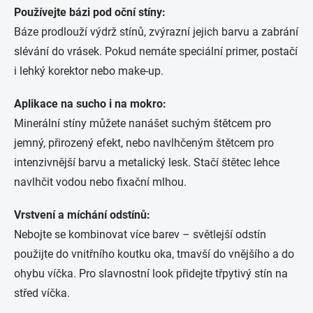
Používejte bázi pod oční stíny:
Báze prodlouží výdrž stínů, zvýrazní jejich barvu a zabrání
slévání do vrásek. Pokud nemáte speciální primer, postačí
i lehký korektor nebo make-up.
Aplikace na sucho i na mokro:
Minerální stíny můžete nanášet suchým štětcem pro
jemný, přirozený efekt, nebo navlhčeným štětcem pro
intenzivnější barvu a metalický lesk. Stačí štětec lehce
navlhčit vodou nebo fixační mlhou.
Vrstvení a míchání odstínů:
Nebojte se kombinovat více barev – světlejší odstín
použijte do vnitřního koutku oka, tmavší do vnějšího a do
ohybu víčka. Pro slavnostní look přidejte třpytivý stín na
střed víčka.