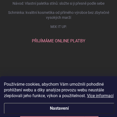
Návod: Vlastní paletka stínů: složte si ji přesně podle sebe
Schminka: kvalitní kosmetika od přímého výrobce bez zbytečně
vysokých marží
MIX IT UP.
PŘIJÍMÁME ONLINE PLATBY
Používáme cookies, abychom Vám umožnili pohodlné
prohlížení webu a díky analýze provozu webu neustále
zlepšovali jeho funkce, výkon a použitelnost.
Více informací
Copyright 2026
SCHMINKA
. Všechna práva vyhrazena.
Upravit nastavení
cookies
Nastavení
Vytvořil Shoptet