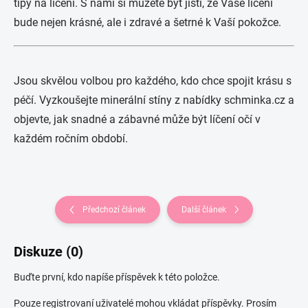
tipy na líčení. S námi si můžete být jisti, že Vaše líčení
bude nejen krásné, ale i zdravé a šetrné k Vaší pokožce.
Jsou skvělou volbou pro každého, kdo chce spojit krásu s
péčí. Vyzkoušejte minerální stíny z nabídky schminka.cz a
objevte, jak snadné a zábavné může být líčení očí v
každém ročním období.
Předchozí článek
Další článek
Diskuze (0)
Buďte první, kdo napíše příspěvek k této položce.
Pouze registrovaní uživatelé mohou vkládat příspěvky. Prosím