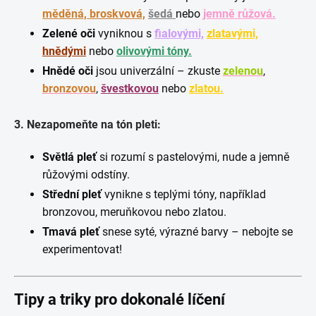
měděná, broskvová,
šedá
nebo
jemně růžová.
Zelené oči
vyniknou s
fialovými,
zlatavými,
hnědými
nebo
olivovými tóny.
Hnědé oči
jsou univerzální – zkuste
zelenou
,
bronzovou
,
švestkovou
nebo
zlatou.
3. Nezapomeňte na tón pleti:
Světlá pleť
si rozumí s pastelovými, nude a jemně
růžovými odstíny.
Střední pleť
vynikne s teplými tóny, například
bronzovou, meruňkovou nebo zlatou.
Tmavá pleť
snese syté, výrazné barvy – nebojte se
experimentovat!
Tipy a triky pro dokonalé líčení