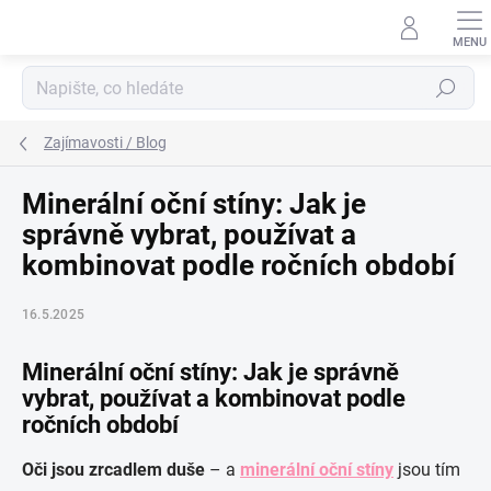
Přejít
na
obsah
Hledat
Zajímavosti / Blog
Minerální oční stíny: Jak je
správně vybrat, používat a
kombinovat podle ročních období
16.5.2025
Minerální oční stíny: Jak je správně
vybrat, používat a kombinovat podle
ročních období
Oči jsou zrcadlem duše
– a
minerální oční stíny
jsou tím