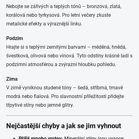
Nebojte se zářivých a teplých tónů – bronzová, zlatá,
korálová nebo tyrkysová. Pro letní večery zkuste
metalické efekty a výraznější linku.
Podzim
Hrajte si s teplými zemitými barvami – měděná, hnědá,
švestková, olivová nebo vínová. Tyto odstíny krásně ladí s
podzimní atmosférou a zvýrazní hloubku pohledu.
Zima
V zimě vyniknou studené tóny – šedá, stříbrná, tmavě
modrá nebo fialová. Pro slavnostní příležitosti přidejte
třpytivé stíny nebo jemné glitry.
Nejčastější chyby a jak se jim vyhnout
Příliš mnoho vrstev:
Minerální stíny jsou vysoce