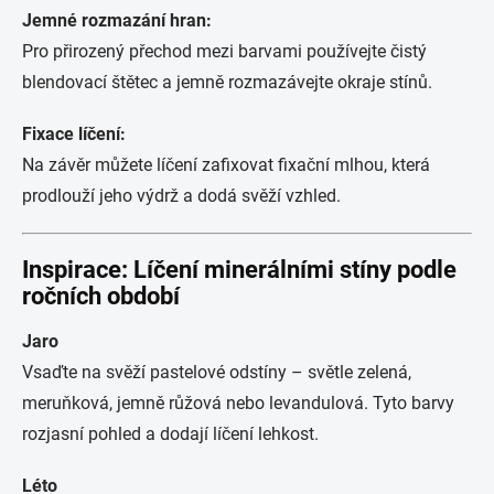
Jemné rozmazání hran:
Pro přirozený přechod mezi barvami používejte čistý
blendovací štětec a jemně rozmazávejte okraje stínů.
Fixace líčení:
Na závěr můžete líčení zafixovat fixační mlhou, která
prodlouží jeho výdrž a dodá svěží vzhled.
Inspirace: Líčení minerálními stíny podle
ročních období
Jaro
Vsaďte na svěží pastelové odstíny – světle zelená,
meruňková, jemně růžová nebo levandulová. Tyto barvy
rozjasní pohled a dodají líčení lehkost.
Léto