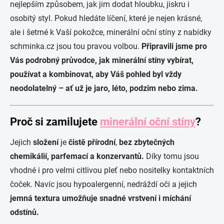
nejlepším způsobem, jak jim dodat hloubku, jiskru i
osobitý styl. Pokud hledáte líčení, které je nejen krásné,
ale i šetrné k Vaší pokožce, minerální oční stíny z nabídky
schminka.cz jsou tou pravou volbou.
Připravili jsme pro
Vás podrobný průvodce, jak minerální stíny vybírat,
používat a kombinovat, aby Váš pohled byl vždy
neodolatelný – ať už je jaro, léto, podzim nebo zima.
Proč si zamilujete
minerální oční stíny
?
Jejich
složení
je
čistě přírodní
,
bez zbytečných
chemikálií, parfemací a konzervantů.
Díky tomu jsou
vhodné i pro velmi citlivou pleť nebo nositelky kontaktních
čoček. Navíc jsou hypoalergenní, nedráždí oči a jejich
jemná textura umožňuje snadné vrstvení i míchání
odstínů.