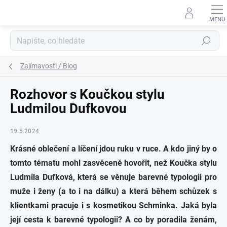
Přejít
na
obsah
Hledat
Zajímavosti / Blog
Rozhovor s Koučkou stylu
Ludmilou Dufkovou
19.5.2024
Krásné oblečení a líčení jdou ruku v ruce. A kdo jiný by o
tomto tématu mohl zasvěceně hovořit, než Koučka stylu
Ludmila Dufková, která se věnuje barevné typologii pro
muže i ženy (a to i na dálku) a která během schůzek s
klientkami pracuje i s kosmetikou Schminka. Jaká byla
její cesta k barevné typologii? A co by poradila ženám,