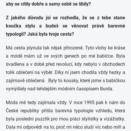
aby se cítily dobře a samy sobě se líbily?
Z jakého důvodu jsi se rozhodla, že se z tebe stane
koučka stylu a budeš se věnovat právě barevné
typologii? Jaká byla tvoje cesta?
Má cesta plynula tak nějak přirozeně. Tyto vlohy ke kráse
a módě mám už ve svých genech po mé babičce. Byla
švadlena a v době před revolucí, kdy nebylo v obchodech
tolik oblečení na výběr. Díky ní jsem chodila vždy hezky a
zajímavě oblečená. Byly to kousky, které jsme s babičkou
vymýšlely nad tehdejším módním časopisem Burda.
Móda mě tedy zajímala vždy. V roce 1995 pak k nám do
České republiky přišla barevná typologie vzhledu, která
byla poslední puzzlík pro mou práci stylistky a vizážistky.
Dala mi odpovědi na to, proč mi něco sluší víc nebo míň a