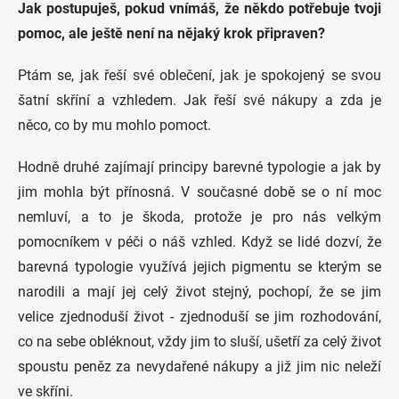
Jak postupuješ, pokud vnímáš, že někdo potřebuje tvoji
pomoc, ale ještě není na nějaký krok připraven?
Ptám se, jak řeší své oblečení, jak je spokojený se svou
šatní skříní a vzhledem. Jak řeší své nákupy a zda je
něco, co by mu mohlo pomoct.
Hodně druhé zajímají principy barevné typologie a jak by
jim mohla být přínosná. V současné době se o ní moc
nemluví, a to je škoda, protože je pro nás velkým
pomocníkem v péči o náš vzhled. Když se lidé dozví, že
barevná typologie využívá jejich pigmentu se kterým se
narodili a mají jej celý život stejný, pochopí, že se jim
velice zjednoduší život - zjednoduší se jim rozhodování,
co na sebe obléknout, vždy jim to sluší, ušetří za celý život
spoustu peněz za nevydařené nákupy a již jim nic neleží
ve skříni.