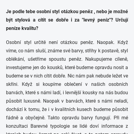
Je podle tebe osobní styl otázkou peněz , nebo je možné
být stylová a cítit se dobře i za "levný peníz"? Určují
peníze kvalitu?
Osobní styl určitě není otázkou peněz. Naopak. Když
víme, co nám sluší, známe své barvy, střihy k postavě, styl
oblékání, ušetříme spoustu peněz. Nakupujeme cíleně,
investujeme jen do kousků, které budeme opravdu nosit a
budeme se v nich cítit dobře. Nic nám pak nebude ležet ve
skříni. Když si koupíme oblečení v našich osobních
barvách, které s námi ladí, i levnější kousky na nás budou
působit luxusně. Naopak v barvách, které s námi neladí,
dochází k tomu, že i v kvalitních kusech budeme působit
fádně a obyčejně. Takto opravdu barvy fungují. Při mé
konzultaci Barevné typologie se lidé doví informace z