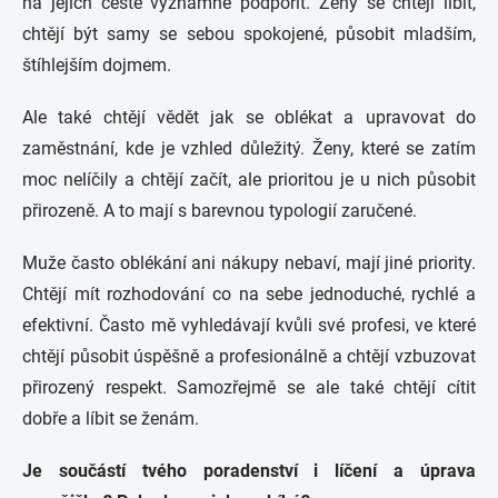
na jejich cestě významně podpořit.
Ženy se chtějí líbit,
chtějí být samy se sebou spokojené, působit mladším,
štíhlejším dojmem.
Ale také chtějí vědět jak se oblékat a upravovat do
zaměstnání, kde je vzhled důležitý. Ženy, které se zatím
moc nelíčily a chtějí začít, ale prioritou je u nich působit
přirozeně. A to mají s barevnou typologií zaručené.
Muže často oblékání ani nákupy nebaví, mají jiné priority.
Chtějí mít rozhodování co na sebe jednoduché, rychlé a
efektivní. Často mě vyhledávají kvůli své profesi, ve které
chtějí působit úspěšně a profesionálně a chtějí vzbuzovat
přirozený respekt. Samozřejmě se ale také chtějí cítit
dobře a líbit se ženám.
Je součástí tvého poradenství i líčení a úprava