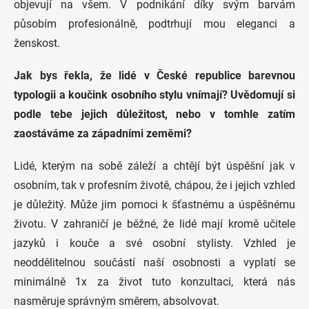
objevují na všem. V podnikání díky svým barvám
působím profesionálně, podtrhují mou eleganci a
ženskost.
Jak bys řekla, že lidé v České republice barevnou
typologii a koučink osobního stylu vnímají? Uvědomují si
podle tebe jejich důležitost, nebo v tomhle zatím
zaostáváme za západními zeměmi?
Lidé, kterým na sobě záleží a chtějí být úspěšní jak v
osobním, tak v profesním životě, chápou, že i jejich vzhled
je důležitý. Může jim pomoci k šťastnému a úspěšnému
životu. V zahraničí je běžné, že lidé mají kromě učitele
jazyků i kouče a své osobní stylisty.
Vzhled je
neoddělitelnou součástí naší osobnosti a vyplatí se
minimálně 1x za život tuto konzultaci, která nás
nasměruje správným směrem, absolvovat.