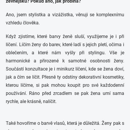
zevnějšku? Pokud ano, jak probíhá?
Ano, jsem stylistka a vizážistka, věnuji se komplexnímu
vzhledu člověka.
Když zjistíme, které barvy ženě sluší, využijeme je i při
líčení. Líčím ženy do barev, které ladí s jejich pletí, očima i
oblečením, a které nám vyšly při stylingu. Vše je
harmonické a přirozené k samotné osobnosti ženy.
Součástí konzultace je i minikurz líčení, kde se žena doví,
jak a čím se líčit. Přesně ty odstíny dekorativní kosmetiky,
kterou líčíme, si pak mohou koupit pro své každodenní
používání. Ráno před zrcadlem se pak žena umí sama
rychle, ale krásně, nalíčit.
Také hovoříme o barvě vlasů, která je důležitá. Ženy pak s