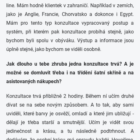
line. Mám hodně klientek v zahraničí. Například v zemích,
jako je Anglie, Francie, Chorvatsko a dokonce i Egypt.
Mám pro tento typ konzultace vypracovaný postup a
systém, při kterém pak konzultace probíhá stejně, jako
bychom byli spolu v obýváku. Výstup a informace jsou
úplně stejné, jako bychom se viděli osobně.
Jak dlouho u tebe zhruba jedna konzultace trvá? A je
možné se domluvit třeba i na třídění šatní skříně a na
asistovaných nákupech?
Konzultace trvá přibližně 2 hodiny. Během ní učím druhé
dívat se na sebe novým způsobem. A to tak, aby sami
uviděli, které barvy je osvěží, omladí a které jim ubližují -
dělají je třeba starší a smutnější. Učím je vidět svou
jedinečnost a krásu, a tu následně podtrhnout. A
dodávám, že osobní krásu má opravdu každý. Hovoříme,