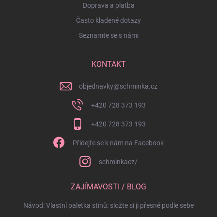
Doprava a platba
Často kladené dotazy
Seznamte se s námi
KONTAKT
objednavky
@
schminka.cz
+420 728 373 193
+420 728 373 193
Přidejte se k nám na Facebook
schminkacz/
ZAJÍMAVOSTI / BLOG
Návod: Vlastní paletka stínů: složte si ji přesně podle sebe