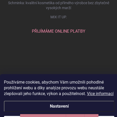
Schminka: kvalitní kosmetika od přímého výrobce bez zbytečně
vysokých marží
MIX IT UP.
PŘIJÍMÁME ONLINE PLATBY
Používáme cookies, abychom Vám umožnili pohodlné
prohlížení webu a díky analýze provozu webu neustále
Copyright 2026
SCHMINKA
. Všechna práva vyhrazena.
Upravit nastavení
zlepšovali jeho funkce, výkon a použitelnost.
Více informací
cookies
Vytvořil Shoptet
Nastavení