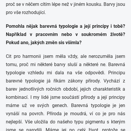
proč se v něčem cítím lépe než v jiném kousku. Barvy jsou
pro vše rozhodující.
Pomohla nějak barevná typologie a její principy i tobě?
Například v pracovním nebo v soukromém životě?
Pokud ano, jakých změn sis všimla?
Cit pro harmonii jsem měla vždy, ale nerozuměla jsem
tomu, proč mi některé barvy sluší a některé ne. Barevná
typologie vzhledu mi dala na vše odpovědi.
Principu
barevné typologie já říkám zákony přírody. Vychází z
barev jednotlivých ročních období, jejich charakteristik a
kombinací. I my lidé jsme součástí přírody a její principy
máme už ve svých genech. Barevná typologie je jen
vynáší na povrch. Příroda je moudrá, ví co je pro nás
nejlepší. Vše uložila do našeho typu pigmentu s kterým
jsme se narodili. Máme jej po celý život, protože se