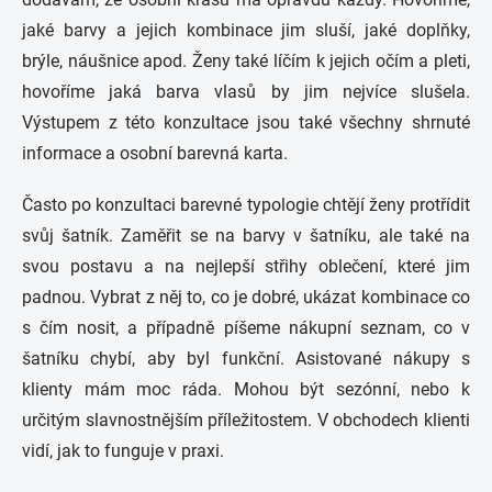
jaké barvy a jejich kombinace jim sluší, jaké doplňky,
brýle, náušnice apod. Ženy také líčím k jejich očím a pleti,
hovoříme jaká barva vlasů by jim nejvíce slušela.
Výstupem z této konzultace jsou také všechny shrnuté
informace a osobní barevná karta.
Často po konzultaci barevné typologie chtějí ženy protřídit
svůj šatník. Zaměřit se na barvy v šatníku, ale také na
svou postavu a na nejlepší střihy oblečení, které jim
padnou. Vybrat z něj to, co je dobré, ukázat kombinace co
s čím nosit, a případně píšeme nákupní seznam, co v
šatníku chybí, aby byl funkční.
Asistované nákupy s
klienty mám moc ráda. Mohou být sezónní, nebo k
určitým slavnostnějším příležitostem. V obchodech klienti
vidí, jak to funguje v praxi.