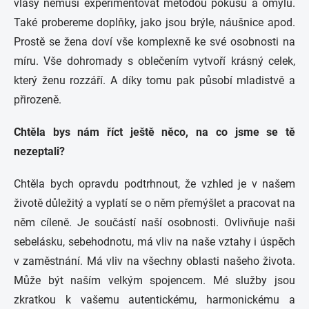
vlasy nemusí experimentovat metodou pokusu a omylu.
Také probereme doplňky, jako jsou brýle, náušnice apod.
Prostě se žena doví vše komplexně ke své osobnosti na
míru. Vše dohromady s oblečením vytvoří krásný celek,
který ženu rozzáří. A díky tomu pak působí mladistvě a
přirozeně.
Chtěla bys nám říct ještě něco, na co jsme se tě
nezeptali?
Chtěla bych opravdu podtrhnout, že vzhled je v našem
životě důležitý a vyplatí se o něm přemýšlet a pracovat na
něm cíleně. Je součástí naší osobnosti. Ovlivňuje naši
sebelásku, sebehodnotu, má vliv na naše vztahy i úspěch
v zaměstnání. Má vliv na všechny oblasti našeho života.
Může být naším velkým spojencem.
Mé služby jsou
zkratkou k vašemu autentickému, harmonickému a