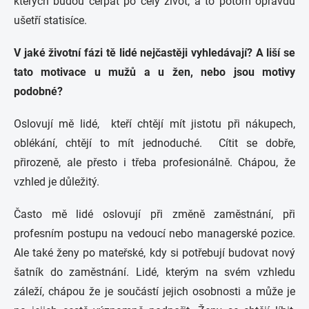
kterých budou čerpat po celý život, a to potom opravdu
ušetří statisíce.
V jaké životní fázi tě lidé nejčastěji vyhledávají? A liší se
tato motivace u mužů a u žen, nebo jsou motivy
podobné?
Oslovují mě lidé, kteří chtějí mít jistotu při nákupech,
oblékání, chtějí to mít jednoduché. Cítit se dobře,
přirozeně, ale přesto i třeba profesionálně. Chápou, že
vzhled je důležitý.
Často mě lidé oslovují při změně zaměstnání, při
profesním postupu na vedoucí nebo managerské pozice.
Ale také ženy po mateřské, kdy si potřebují budovat nový
šatník do zaměstnání. Lidé, kterým na svém vzhledu
záleží, chápou že je součástí jejich osobnosti a může je