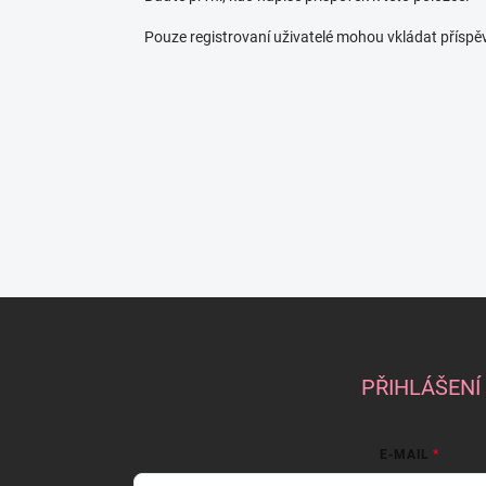
Pouze registrovaní uživatelé mohou vkládat příspě
Z
á
p
a
PŘIHLÁŠENÍ
t
í
E-MAIL