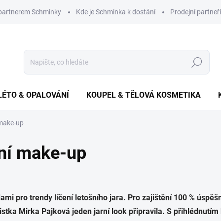
 partnerem Schminky
Kde je Schminka k dostání
Prodejní partneři
Hledat
LÉTO & OPALOVÁNÍ
KOUPEL & TĚLOVÁ KOSMETIKA
 make-up
rní make-up
mi pro trendy líčení letošního jara. Pro zajištění 100 % úspě
žistka Mirka Pajková jeden jarní look připravila. S přihlédnu