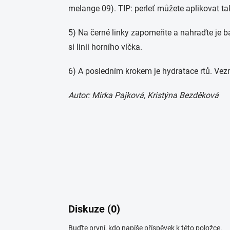
melange 09). TIP: perleť můžete aplikovat t
5) Na černé linky zapomeňte a nahraďte je 
si linii horního víčka.
6) A posledním krokem je hydratace rtů. Ve
Autor: Mirka Pajková, Kristýna Bezděková
Diskuze (0)
Buďte první, kdo napíše příspěvek k této položce.