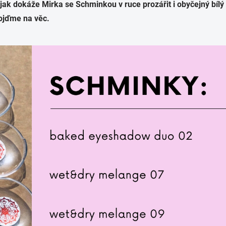
ak dokáže Mirka se Schminkou v ruce prozářit i obyčejný bílý
pojďme na věc.