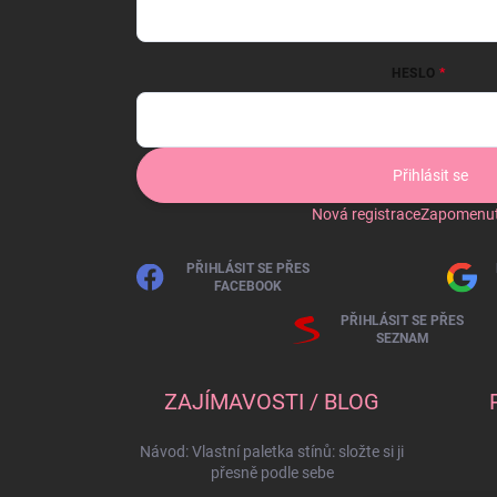
HESLO
Přihlásit se
Nová registrace
Zapomenut
PŘIHLÁSIT SE PŘES
FACEBOOK
PŘIHLÁSIT SE PŘES
SEZNAM
ZAJÍMAVOSTI / BLOG
Návod: Vlastní paletka stínů: složte si ji
přesně podle sebe