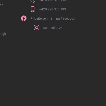
ky
+420 728 373 193
Přidejte se k nám na Facebook
schminkacz/
dajů