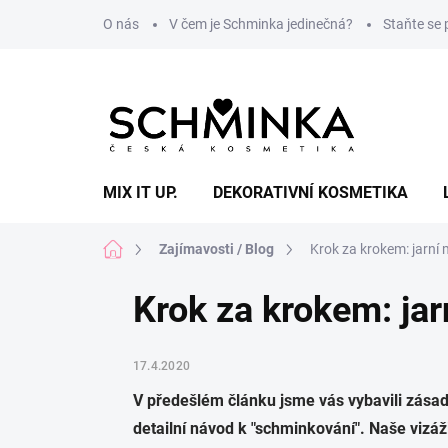
Přejít
O nás
V čem je Schminka jedinečná?
Staňte se
na
obsah
MIX IT UP.
DEKORATIVNÍ KOSMETIKA
Domů
Zajímavosti / Blog
Krok za krokem: jarní
Krok za krokem: ja
17.4.2020
V předešlém článku jsme vás vybavili zásada
detailní návod k "schminkování". Naše vizá