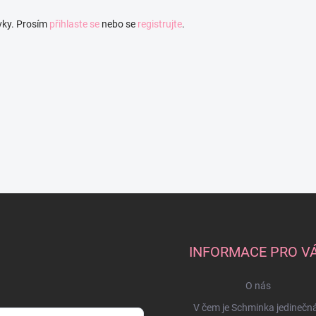
vky. Prosím
přihlaste se
nebo se
registrujte
.
INFORMACE PRO V
O nás
V čem je Schminka jedinečn