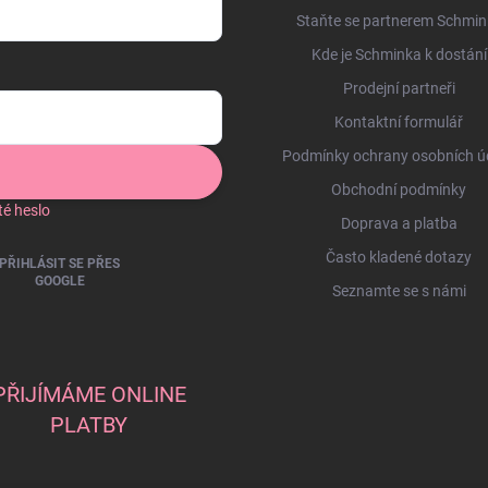
Staňte se partnerem Schmin
Kde je Schminka k dostání
Prodejní partneři
Kontaktní formulář
Podmínky ochrany osobních ú
Obchodní podmínky
é heslo
Doprava a platba
Často kladené dotazy
PŘIHLÁSIT SE PŘES
GOOGLE
Seznamte se s námi
PŘIJÍMÁME ONLINE
PLATBY