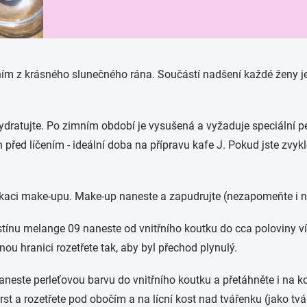
ním z krásného slunečného rána. Součástí nadšení každé ženy je
atujte. Po zimním období je vysušená a vyžaduje speciální péči
ed líčením - ideální doba na přípravu kafe J. Pokud jste zvykl
ikaci make-upu. Make-up naneste a zapudrujte (nezapomeňte i na
tínu melange 09 naneste od vnitřního koutku do cca poloviny ví
nou hranici rozetřete tak, aby byl přechod plynulý.
aneste perleťovou barvu do vnitřního koutku a přetáhněte i na k
prst a rozetřete pod obočím a na lícní kost nad tvářenku (jako 