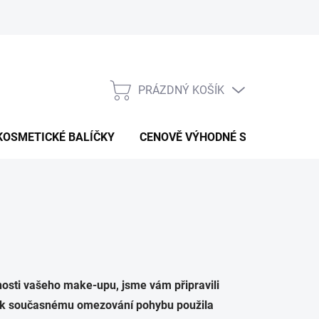
Kontaktní formulář
Podmínky ochrany osobních údajů
Obc
PRÁZDNÝ KOŠÍK
NÁKUPNÍ
KOŠÍK
KOSMETICKÉ BALÍČKY
CENOVĚ VÝHODNÉ SADY
PAR
šnosti vašeho make-upu, jsme vám připravili
tím k současnému omezování pohybu použila