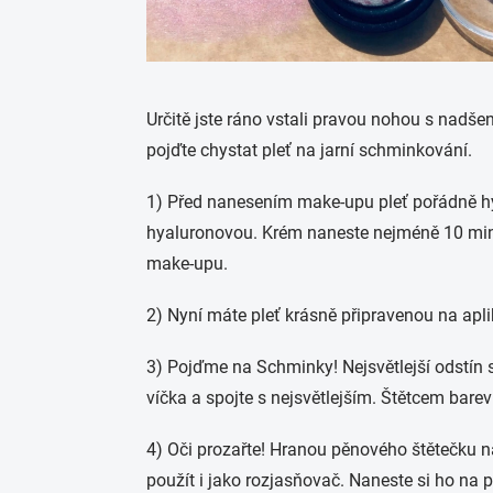
Určitě jste ráno vstali pravou nohou s nadše
pojďte chystat pleť na jarní schminkování.
1) Před nanesením make-upu pleť pořádně hydr
hyaluronovou. Krém naneste nejméně 10 min př
make-upu.
2) Nyní máte pleť krásně připravenou na apl
3) Pojďme na Schminky! Nejsvětlejší odstín s
víčka a spojte s nejsvětlejším. Štětcem barev
4) Oči prozařte! Hranou pěnového štětečku n
použít i jako rozjasňovač. Naneste si ho na 