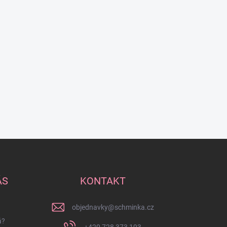
ÁS
KONTAKT
objednavky
@
schminka.cz
á?
+420 728 373 193