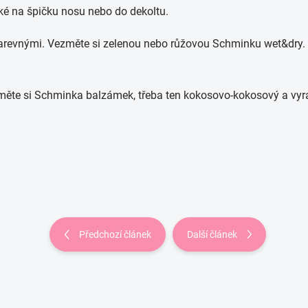
aké na špičku nosu nebo do dekoltu.
barevnými. Vezměte si zelenou nebo růžovou Schminku wet&dry
změte si Schminka balzámek, třeba ten kokosovo-kokosový a vyr
Předchozí článek
Další článek