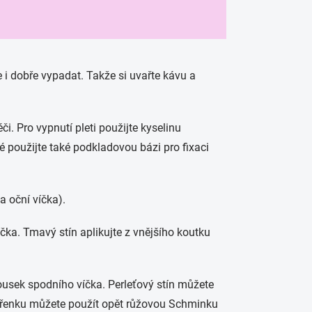
 i dobře vypadat. Takže si uvařte kávu a
. Pro vypnutí pleti použijte kyselinu
é použijte také podkladovou bázi pro fixaci
 oční víčka).
čka. Tmavý stín aplikujte z vnějšího koutku
ousek spodního víčka. Perleťový stín můžete
tvářenku můžete použít opět růžovou Schminku