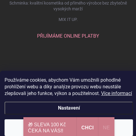
Schminka: kvalitní kosmetika od přímého výrobce bez zbytečně
vysokých marží
MIX IT UP.
PŘIJÍMÁME ONLINE PLATBY
Používáme cookies, abychom Vám umožnili pohodlné
prohlížení webu a díky analýze provozu webu neustále
zlepšovali jeho funkce, výkon a použitelnost.
Více informací
Copyright 2026
SCHMINKA
. Všechna práva vyhrazena.
Upravit nastavení
Nastavení
cookies
Vytvořil Shoptet
🎁 SLEVA 100 Kč
Souhlasím
CHCI​
NE
ČEKÁ NA VÁS!!