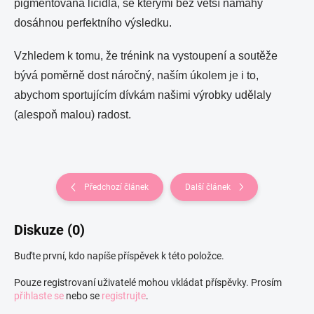
pigmentovaná líčidla, se kterými bez větší námahy
dosáhnou perfektního výsledku.
Vzhledem k tomu, že trénink na vystoupení a soutěže
bývá poměrně dost náročný, naším úkolem je i to,
abychom sportujícím dívkám našimi výrobky udělaly
(alespoň malou) radost.
Předchozí článek
Další článek
Diskuze (0)
Buďte první, kdo napíše příspěvek k této položce.
Pouze registrovaní uživatelé mohou vkládat příspěvky. Prosím
přihlaste se
nebo se
registrujte
.