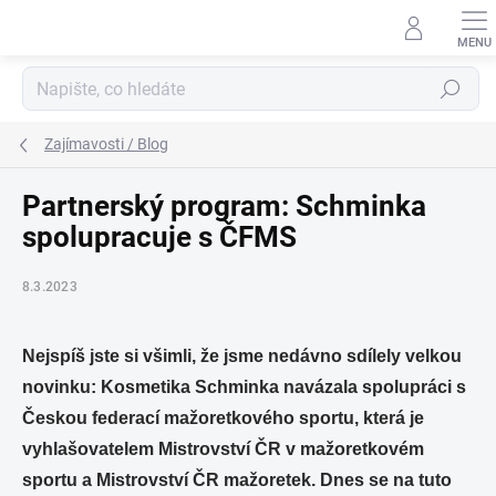
Přejít
na
obsah
Hledat
Zajímavosti / Blog
Partnerský program: Schminka
spolupracuje s ČFMS
8.3.2023
Nejspíš jste si všimli, že jsme nedávno sdílely velkou
novinku: Kosmetika Schminka navázala spolupráci s
Českou federací mažoretkového sportu, která je
vyhlašovatelem Mistrovství ČR v mažoretkovém
sportu a Mistrovství ČR mažoretek. Dnes se na tuto