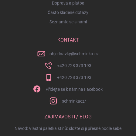
Doprava a platba
Často kladené dotazy
Seznamte se s námi
KONTAKT
objednavky
@
schminka.cz
+420 728 373 193
+420 728 373 193
Přidejte se k nám na Facebook
schminkacz/
ZAJÍMAVOSTI / BLOG
Návod: Vlastní paletka stínů: složte si ji přesně podle sebe