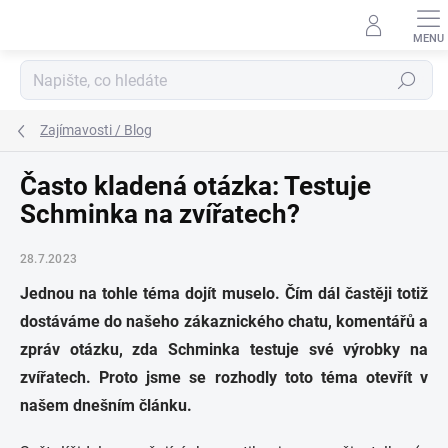
Přejít
na
obsah
Hledat
Zajímavosti / Blog
Často kladená otázka: Testuje
Schminka na zvířatech?
28.7.2023
Jednou na tohle téma dojít muselo. Čím dál častěji totiž
dostáváme do našeho zákaznického chatu, komentářů a
zpráv otázku, zda Schminka testuje své výrobky na
zvířatech. Proto jsme se rozhodly toto téma otevřít v
našem dnešním článku.