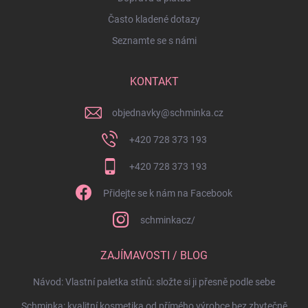
Často kladené dotazy
Seznamte se s námi
KONTAKT
objednavky
@
schminka.cz
+420 728 373 193
+420 728 373 193
Přidejte se k nám na Facebook
schminkacz/
ZAJÍMAVOSTI / BLOG
Návod: Vlastní paletka stínů: složte si ji přesně podle sebe
Schminka: kvalitní kosmetika od přímého výrobce bez zbytečně