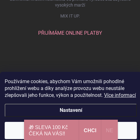
vysokých marží
MIX IT UP.
PŘIJÍMÁME ONLINE PLATBY
Používáme cookies, abychom Vám umožnili pohodlné
prohlížení webu a díky analýze provozu webu neustále
zlepšovali jeho funkce, výkon a použitelnost.
Více informací
Copyright 2026
SCHMINKA
. Všechna práva vyhrazena.
Upravit nastavení
Nastavení
cookies
Vytvořil Shoptet
🎁 SLEVA 100 Kč
Souhlasím
CHCI​
NE
ČEKÁ NA VÁS!!