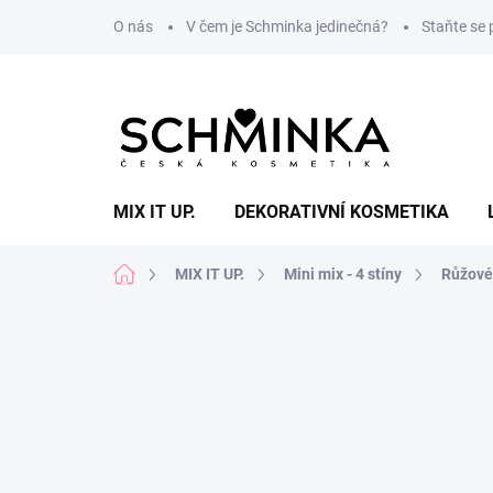
Přejít
O nás
V čem je Schminka jedinečná?
Staňte se
na
obsah
MIX IT UP.
DEKORATIVNÍ KOSMETIKA
Domů
MIX IT UP.
Mini mix - 4 stíny
Růžové 