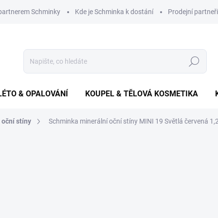
 partnerem Schminky
Kde je Schminka k dostání
Prodejní partneři
Hledat
LÉTO & OPALOVÁNÍ
KOUPEL & TĚLOVÁ KOSMETIKA
oční stíny
Schminka minerální oční stíny MINI 19 Světlá červená 1,