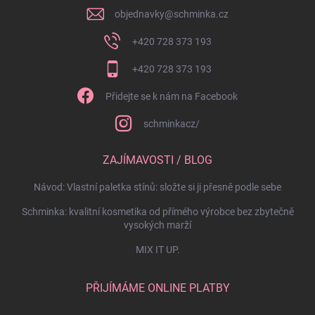
objednavky
@
schminka.cz
+420 728 373 193
+420 728 373 193
Přidejte se k nám na Facebook
schminkacz/
ZAJÍMAVOSTI / BLOG
Návod: Vlastní paletka stínů: složte si ji přesně podle sebe
Schminka: kvalitní kosmetika od přímého výrobce bez zbytečně
vysokých marží
MIX IT UP.
PŘIJÍMÁME ONLINE PLATBY