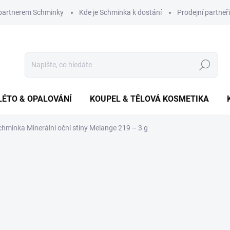
 partnerem Schminky
Kde je Schminka k dostání
Prodejní partneři
Hledat
LÉTO & OPALOVÁNÍ
KOUPEL & TĚLOVÁ KOSMETIKA
chminka Minerální oční stíny Melange 219 – 3 g