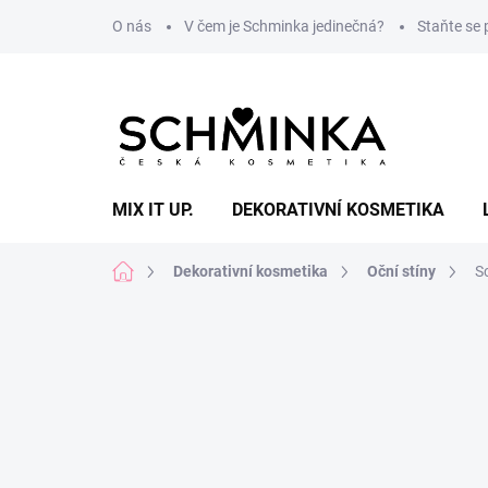
Přejít
O nás
V čem je Schminka jedinečná?
Staňte se
na
obsah
MIX IT UP.
DEKORATIVNÍ KOSMETIKA
Domů
Dekorativní kosmetika
Oční stíny
S