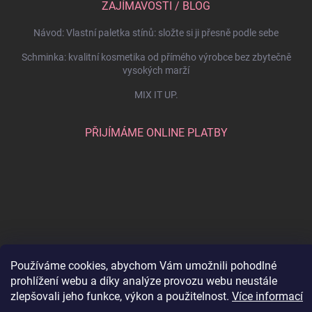
ZAJÍMAVOSTI / BLOG
Návod: Vlastní paletka stínů: složte si ji přesně podle sebe
Schminka: kvalitní kosmetika od přímého výrobce bez zbytečně
vysokých marží
MIX IT UP.
PŘIJÍMÁME ONLINE PLATBY
Používáme cookies, abychom Vám umožnili pohodlné
prohlížení webu a díky analýze provozu webu neustále
Copyright 2026
SCHMINKA
. Všechna práva vyhrazena.
Upravit nastavení
zlepšovali jeho funkce, výkon a použitelnost.
Více informací
cookies