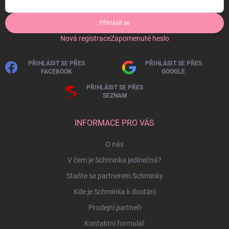
Přihlásit se
Nová registrace
Zapomenuté heslo
PŘIHLÁSIT SE PŘES
PŘIHLÁSIT SE PŘES
FACEBOOK
GOOGLE
PŘIHLÁSIT SE PŘES
SEZNAM
INFORMACE PRO VÁS
O nás
V čem je Schminka jedinečná?
Staňte se partnerem Schminky
Kde je Schminka k dostání
Prodejní partneři
Kontaktní formulář