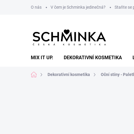
Přejít
O nás
V čem je Schminka jedinečná?
Staňte se
na
obsah
MIX IT UP.
DEKORATIVNÍ KOSMETIKA
Domů
Dekorativní kosmetika
Oční stíny - Palet