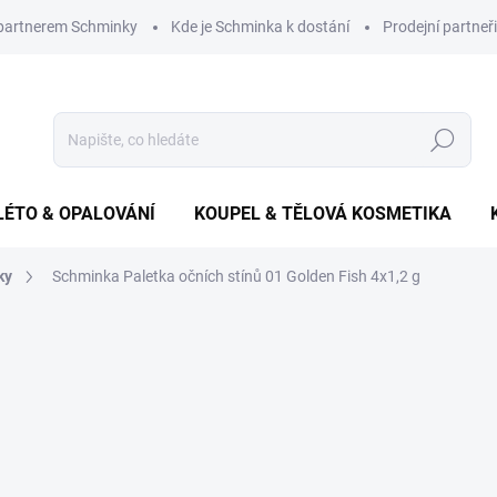
 partnerem Schminky
Kde je Schminka k dostání
Prodejní partneři
Hledat
LÉTO & OPALOVÁNÍ
KOUPEL & TĚLOVÁ KOSMETIKA
ky
Schminka Paletka očních stínů 01 Golden Fish 4x1,2 g