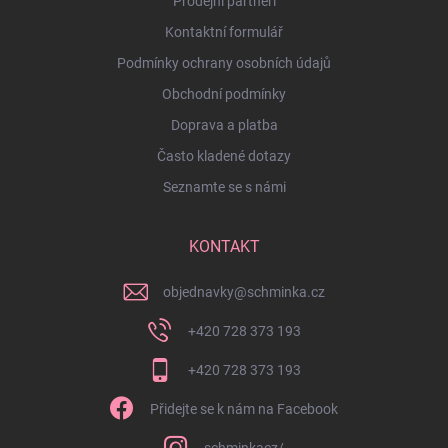
Prodejní partneři
Kontaktní formulář
Podmínky ochrany osobních údajů
Obchodní podmínky
Doprava a platba
Často kladené dotazy
Seznamte se s námi
KONTAKT
objednavky
@
schminka.cz
+420 728 373 193
+420 728 373 193
Přidejte se k nám na Facebook
schminkacz/