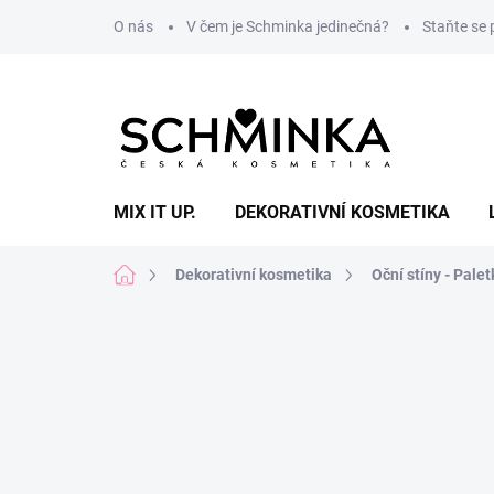
Přejít
O nás
V čem je Schminka jedinečná?
Staňte se
na
obsah
MIX IT UP.
DEKORATIVNÍ KOSMETIKA
Domů
Dekorativní kosmetika
Oční stíny - Palet