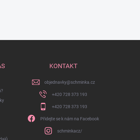
ÁS
KONTAKT
objednavky
@
schminka.cz
á?
+420 728 373 193
ky
+420 728 373 193
Přidejte se k nám na Facebook
schminkacz/
dajů