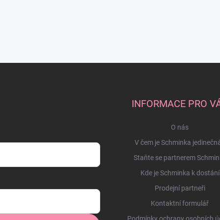
INFORMACE PRO V
O nás
V čem je Schminka jedinečn
Staňte se partnerem Schmin
Kde je Schminka k dostání
Prodejní partneři
Kontaktní formulář
Podmínky ochrany osobních ú