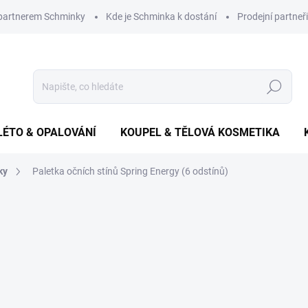
 partnerem Schminky
Kde je Schminka k dostání
Prodejní partneři
Hledat
LÉTO & OPALOVÁNÍ
KOUPEL & TĚLOVÁ KOSMETIKA
ky
Paletka očních stínů Spring Energy (6 odstínů)