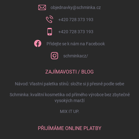
objednavky
@
schminka.cz
+420 728 373 193
+420 728 373 193
Přidejte se k nám na Facebook
schminkacz/
ZAJÍMAVOSTI / BLOG
Návod: Vlastní paletka stínů: složte si ji přesně podle sebe
Schminka: kvalitní kosmetika od přímého výrobce bez zbytečně
vysokých marží
MIX IT UP.
PŘIJÍMÁME ONLINE PLATBY