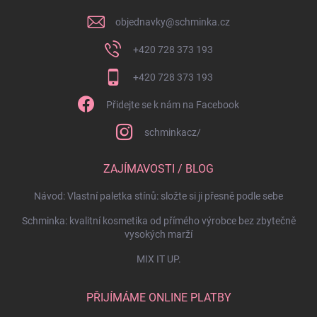
objednavky
@
schminka.cz
+420 728 373 193
+420 728 373 193
Přidejte se k nám na Facebook
schminkacz/
ZAJÍMAVOSTI / BLOG
Návod: Vlastní paletka stínů: složte si ji přesně podle sebe
Schminka: kvalitní kosmetika od přímého výrobce bez zbytečně
vysokých marží
MIX IT UP.
PŘIJÍMÁME ONLINE PLATBY