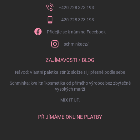
+420 728 373 193
+420 728 373 193
Přidejte se k nám na Facebook
schminkacz/
ZAJÍMAVOSTI / BLOG
Návod: Vlastní paletka stínů: složte si ji přesně podle sebe
Schminka: kvalitní kosmetika od přímého výrobce bez zbytečně
vysokých marží
MIX IT UP.
PŘIJÍMÁME ONLINE PLATBY