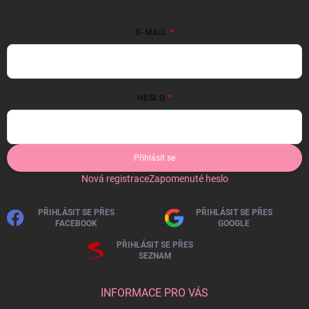
E-MAIL
HESLO
Přihlásit se
Nová registrace
Zapomenuté heslo
PŘIHLÁSIT SE PŘES
PŘIHLÁSIT SE PŘES
FACEBOOK
GOOGLE
PŘIHLÁSIT SE PŘES
SEZNAM
INFORMACE PRO VÁS