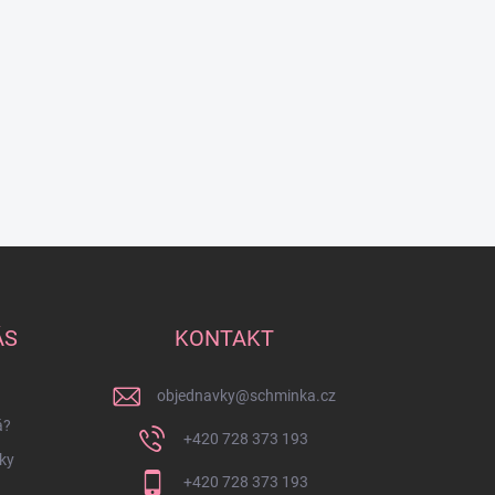
ÁS
KONTAKT
objednavky
@
schminka.cz
á?
+420 728 373 193
ky
+420 728 373 193