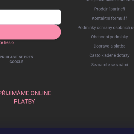
Prodejní partneři
Kontaktní formulář
Podmínky ochrany osobních ú
Obchodní podmínky
é heslo
Doprava a platba
Často kladené dotazy
PŘIHLÁSIT SE PŘES
GOOGLE
Seznamte se s námi
PŘIJÍMÁME ONLINE
PLATBY