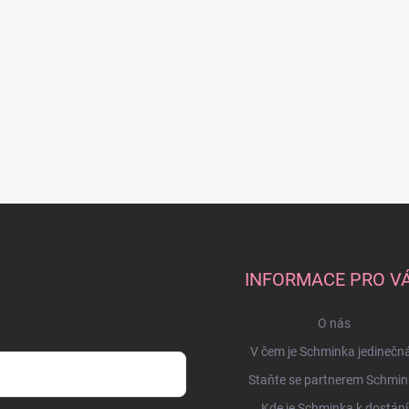
INFORMACE PRO V
O nás
V čem je Schminka jedinečn
Staňte se partnerem Schmin
Kde je Schminka k dostání