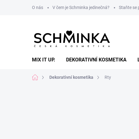
Přejít
O nás
V čem je Schminka jedinečná?
Staňte se
na
obsah
MIX IT UP.
DEKORATIVNÍ KOSMETIKA
Domů
Dekorativní kosmetika
Rty