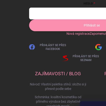
HESLO
Přihlásit se
Nová registrace
Zapomenut
PŘIHLÁSIT SE PŘES
FACEBOOK
PŘIHLÁSIT SE PŘES
SEZNAM
ZAJÍMAVOSTI / BLOG
Návod: Vlastní paletka stínů: složte si ji
přesně podle sebe
Schminka: kvalitní kosmetika od
přímého výrobce bez zbytečně