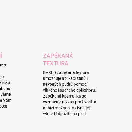
Í
ZAPÉKANÁ
TEXTURA
me s
BAKED zapékaná textura
je
umožňuje aplikaci stínů i
alíčku
některých pudrů pomocí
nákupu
vlhkého i suchého aplikátoru.
dáváme
Zapékaná kosmetika se
om Vám
vyznačuje nízkou prášivostí a
adost.
nabízí možnost ovlivnit její
výdrž i intenzitu na pleti.