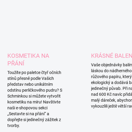
KOSMETIKA NA
KRÁSNÉ BALEN
PŘÁNÍ
Vaše objednávky balí
láskou do nádherného
Toužíte po paletce čtyř očních
růžového papíru, který 
stínů přesně podle Vašich
ekologický a dodává b
představ nebo unikátním
jedinečný půvab. Při 
odstínu perličkového pudru? S
nad 600 Kč navíc při
Schminkou si můžete vytvořit
malý dáreček, abych
kosmetiku na míru! Navštivte
vykouzlili ještě větší r
naši e-shopovou sekci
„Sestavte si na přání“ a
dopřejte si jedinečný zážitek z
tvorby.