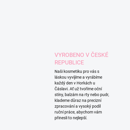
VYROBENO V ČESKÉ
REPUBLICE
Naši kosmetiku pro vás s
láskou vyvíjíme a vyrábíme
každý den v Horkách u
Čáslavi. Ať už tvoříme oční
stíny, balzám na rty nebo pudr,
klademe důraz na precizní
zpracování a vysoký podíl
ruční práce, abychom vám
přinesli to nejlepší.