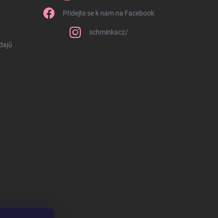
Přidejte se k nám na Facebook
schminkacz/
dajů