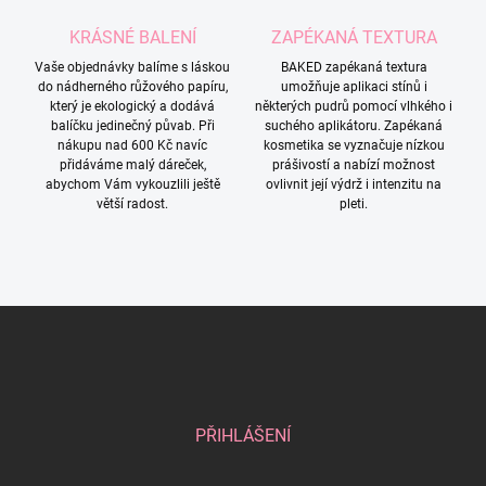
KRÁSNÉ BALENÍ
ZAPÉKANÁ TEXTURA
Vaše objednávky balíme s láskou
BAKED zapékaná textura
do nádherného růžového papíru,
umožňuje aplikaci stínů i
který je ekologický a dodává
některých pudrů pomocí vlhkého i
balíčku jedinečný půvab. Při
suchého aplikátoru. Zapékaná
nákupu nad 600 Kč navíc
kosmetika se vyznačuje nízkou
přidáváme malý dáreček,
prášivostí a nabízí možnost
abychom Vám vykouzlili ještě
ovlivnit její výdrž i intenzitu na
větší radost.
pleti.
Z
á
p
a
t
í
PŘIHLÁŠENÍ