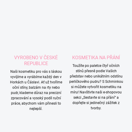
VYROBENO V ČESKÉ
KOSMETIKA NA PŘÁNÍ
REPUBLICE
Toužíte po paletce čtyř očních
stínů přesně podle Vašich
Naši kosmetiku pro vás s láskou
představ nebo unikátním odstínu
vyvíjíme a vyrábíme každý den v
perličkového pudru? S Schminkou
Horkách u Čáslavi. Ať už tvoříme
si můžete vytvořit kosmetiku na
oční stíny, balzám na rty nebo
míru! Navštivte naši e-shopovou
pudr, klademe důraz na precizní
sekci „Sestavte si na přání“ a
zpracování a vysoký podíl ruční
dopřejte si jedinečný zážitek z
práce, abychom vám přinesli to
tvorby.
nejlepší.