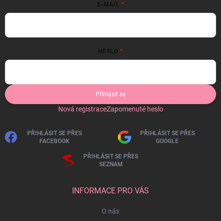
E-MAIL
HESLO
Přihlásit se
Nová registrace
Zapomenuté heslo
PŘIHLÁSIT SE PŘES
PŘIHLÁSIT SE PŘES
FACEBOOK
GOOGLE
PŘIHLÁSIT SE PŘES
SEZNAM
INFORMACE PRO VÁS
O nás