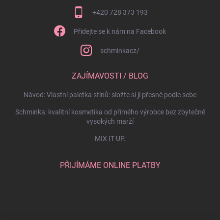
+420 728 373 193
Přidejte se k nám na Facebook
schminkacz/
ZAJÍMAVOSTI / BLOG
Návod: Vlastní paletka stínů: složte si ji přesně podle sebe
Schminka: kvalitní kosmetika od přímého výrobce bez zbytečně
vysokých marží
MIX IT UP.
PŘIJÍMÁME ONLINE PLATBY