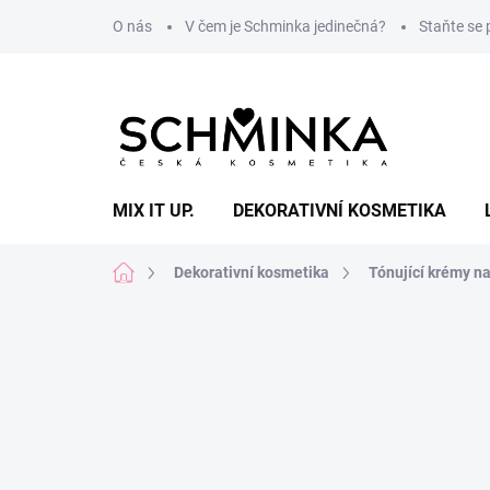
Přejít
O nás
V čem je Schminka jedinečná?
Staňte se
na
obsah
MIX IT UP.
DEKORATIVNÍ KOSMETIKA
Domů
Dekorativní kosmetika
Tónující krémy na