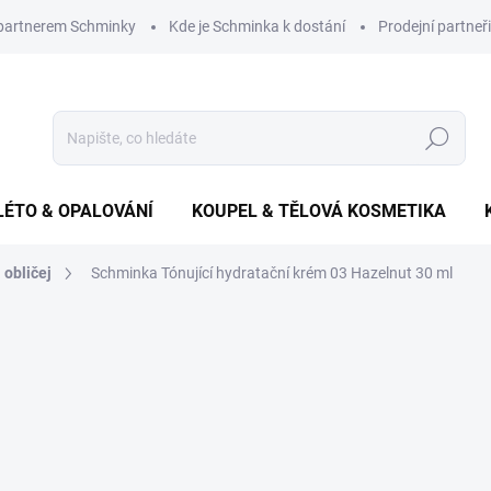
 partnerem Schminky
Kde je Schminka k dostání
Prodejní partneři
Hledat
LÉTO & OPALOVÁNÍ
KOUPEL & TĚLOVÁ KOSMETIKA
 obličej
Schminka Tónující hydratační krém 03 Hazelnut 30 ml