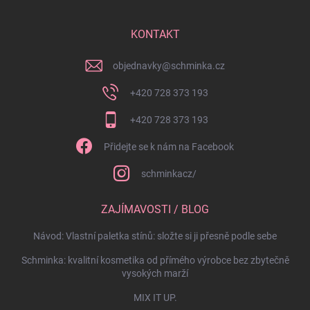
KONTAKT
objednavky
@
schminka.cz
+420 728 373 193
+420 728 373 193
Přidejte se k nám na Facebook
schminkacz/
ZAJÍMAVOSTI / BLOG
Návod: Vlastní paletka stínů: složte si ji přesně podle sebe
Schminka: kvalitní kosmetika od přímého výrobce bez zbytečně
vysokých marží
MIX IT UP.