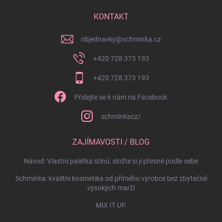
KONTAKT
objednavky
@
schminka.cz
+420 728 373 193
+420 728 373 193
Přidejte se k nám na Facebook
schminkacz/
ZAJÍMAVOSTI / BLOG
Návod: Vlastní paletka stínů: složte si ji přesně podle sebe
Schminka: kvalitní kosmetika od přímého výrobce bez zbytečně
vysokých marží
MIX IT UP.