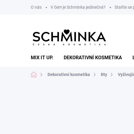
Přejít
O nás
V čem je Schminka jedinečná?
Staňte se
na
obsah
MIX IT UP.
DEKORATIVNÍ KOSMETIKA
Domů
Dekorativní kosmetika
Rty
Vyživují