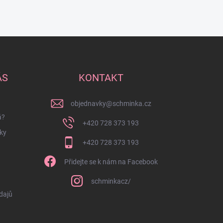
ÁS
KONTAKT
objednavky
@
schminka.cz
á?
+420 728 373 193
ky
+420 728 373 193
Přidejte se k nám na Facebook
schminkacz/
dajů