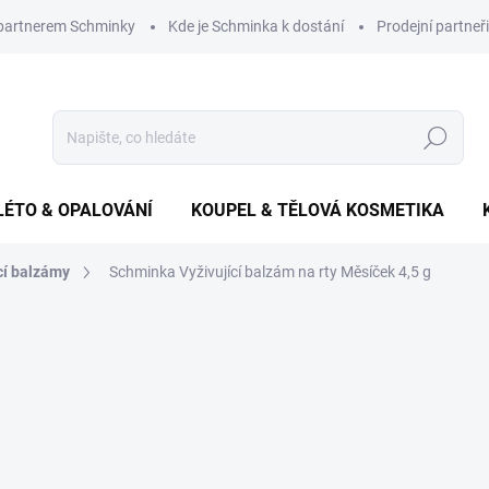
 partnerem Schminky
Kde je Schminka k dostání
Prodejní partneři
Hledat
LÉTO & OPALOVÁNÍ
KOUPEL & TĚLOVÁ KOSMETIKA
cí balzámy
Schminka Vyživující balzám na rty Měsíček 4,5 g