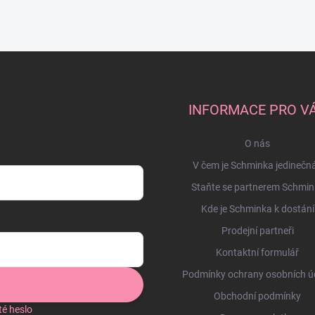
INFORMACE PRO V
O nás
V čem je Schminka jedinečn
Staňte se partnerem Schmin
Kde je Schminka k dostání
Prodejní partneři
Kontaktní formulář
Podmínky ochrany osobních ú
Obchodní podmínky
é heslo