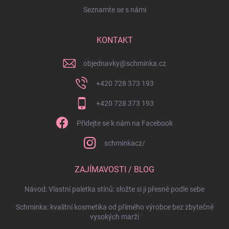
Seznamte se s námi
KONTAKT
objednavky
@
schminka.cz
+420 728 373 193
+420 728 373 193
Přidejte se k nám na Facebook
schminkacz/
ZAJÍMAVOSTI / BLOG
Návod: Vlastní paletka stínů: složte si ji přesně podle sebe
Schminka: kvalitní kosmetika od přímého výrobce bez zbytečně
vysokých marží