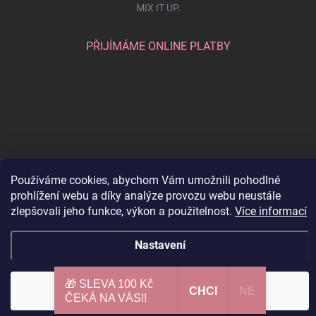
MIX IT UP.
PŘIJÍMÁME ONLINE PLATBY
Používáme cookies, abychom Vám umožnili pohodlné
prohlížení webu a díky analýze provozu webu neustále
zlepšovali jeho funkce, výkon a použitelnost.
Více informací
Copyright 2026
SCHMINKA
. Všechna práva vyhrazena.
Upravit nastavení
cookies
Vytvořil Shoptet
Nastavení
🎁 SLEVA 100 Kč
Souhlasím
CHCI​
NE
ČEKÁ NA VÁS!!