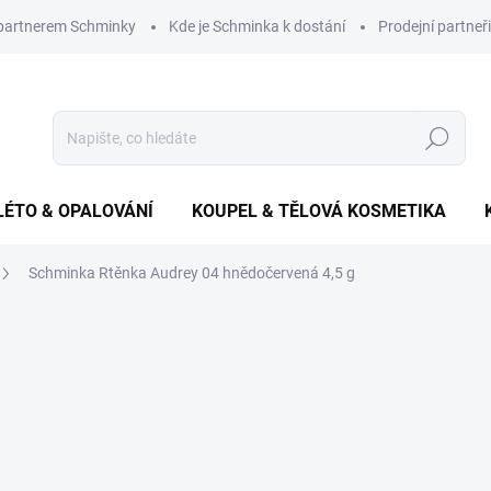
 partnerem Schminky
Kde je Schminka k dostání
Prodejní partneři
Hledat
LÉTO & OPALOVÁNÍ
KOUPEL & TĚLOVÁ KOSMETIKA
Schminka Rtěnka Audrey 04 hnědočervená 4,5 g