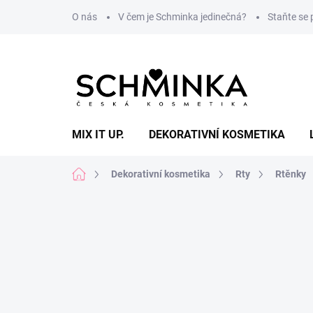
Přejít
O nás
V čem je Schminka jedinečná?
Staňte se
na
obsah
MIX IT UP.
DEKORATIVNÍ KOSMETIKA
Domů
Dekorativní kosmetika
Rty
Rtěnky