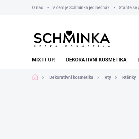
Přejít
O nás
V čem je Schminka jedinečná?
Staňte se
na
obsah
MIX IT UP.
DEKORATIVNÍ KOSMETIKA
Domů
Dekorativní kosmetika
Rty
Rtěnky