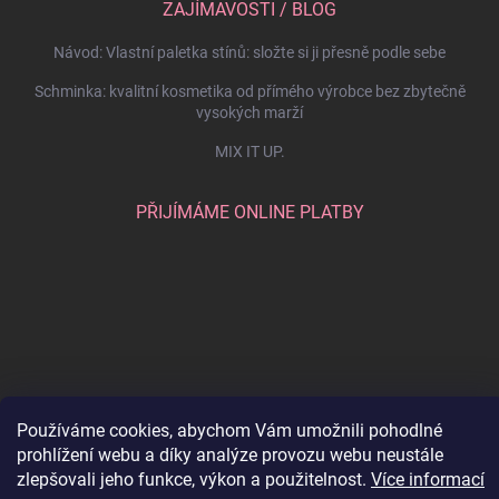
ZAJÍMAVOSTI / BLOG
Návod: Vlastní paletka stínů: složte si ji přesně podle sebe
Schminka: kvalitní kosmetika od přímého výrobce bez zbytečně
vysokých marží
MIX IT UP.
PŘIJÍMÁME ONLINE PLATBY
Používáme cookies, abychom Vám umožnili pohodlné
prohlížení webu a díky analýze provozu webu neustále
Copyright 2026
SCHMINKA
. Všechna práva vyhrazena.
Upravit nastavení
zlepšovali jeho funkce, výkon a použitelnost.
Více informací
cookies