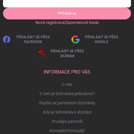
Přihlásit se
Nová registrace
Zapomenuté heslo
PŘIHLÁSIT SE PŘES
PŘIHLÁSIT SE PŘES
FACEBOOK
GOOGLE
PŘIHLÁSIT SE PŘES
SEZNAM
INFORMACE PRO VÁS
O nás
V čem je Schminka jedinečná?
Staňte se partnerem Schminky
Kde je Schminka k dostání
Prodejní partneři
Kontaktní formulář