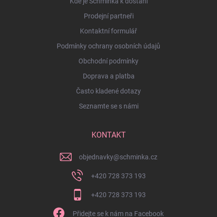
Kde je Schminka k dostání
Prodejní partneři
Kontaktní formulář
Podmínky ochrany osobních údajů
Obchodní podmínky
Doprava a platba
Často kladené dotazy
Seznamte se s námi
KONTAKT
objednavky
@
schminka.cz
+420 728 373 193
+420 728 373 193
Přidejte se k nám na Facebook