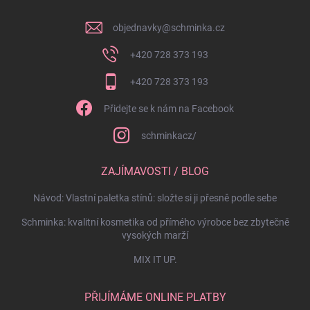
objednavky
@
schminka.cz
+420 728 373 193
+420 728 373 193
Přidejte se k nám na Facebook
schminkacz/
ZAJÍMAVOSTI / BLOG
Návod: Vlastní paletka stínů: složte si ji přesně podle sebe
Schminka: kvalitní kosmetika od přímého výrobce bez zbytečně
vysokých marží
MIX IT UP.
PŘIJÍMÁME ONLINE PLATBY