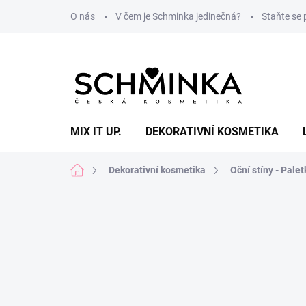
Přejít
O nás
V čem je Schminka jedinečná?
Staňte se
na
obsah
MIX IT UP.
DEKORATIVNÍ KOSMETIKA
Domů
Dekorativní kosmetika
Oční stíny - Palet