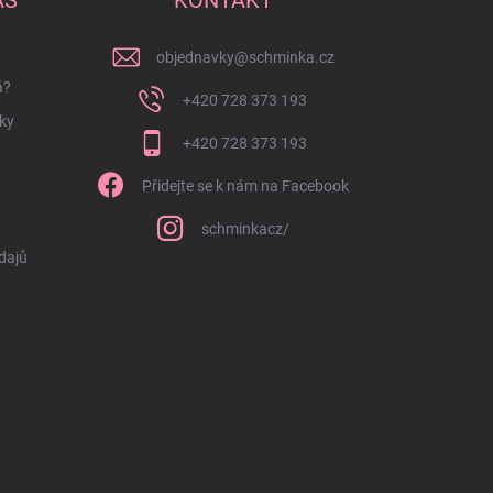
objednavky
@
schminka.cz
á?
+420 728 373 193
ky
+420 728 373 193
Přidejte se k nám na Facebook
schminkacz/
dajů