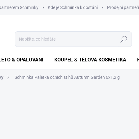
 partnerem Schminky
Kde je Schminka k dostání
Prodejní partneři
Hledat
LÉTO & OPALOVÁNÍ
KOUPEL & TĚLOVÁ KOSMETIKA
ky
Schminka Paletka očních stínů Autumn Garden 6x1,2 g