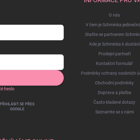
O nás
V čem je Schminka jedinečn
Staňte se partnerem Schmin
Kde je Schminka k dostání
Prodejní partneři
Kontaktní formulář
Podmínky ochrany osobních ú
Obchodní podmínky
é heslo
Doprava a platba
Často kladené dotazy
PŘIHLÁSIT SE PŘES
GOOGLE
Seznamte se s námi