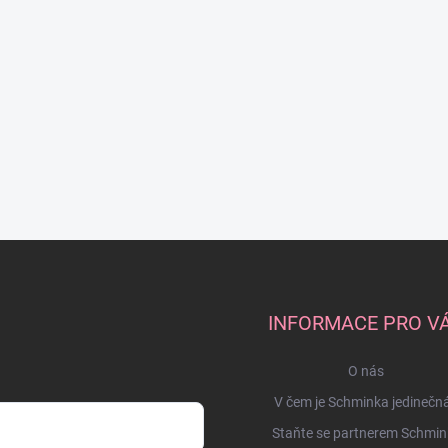
INFORMACE PRO V
O nás
V čem je Schminka jedinečn
Staňte se partnerem Schmin