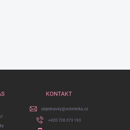
ÁS
KONTAKT
objednavky
@
schminka.cz
á?
+420 728 373 193
ky