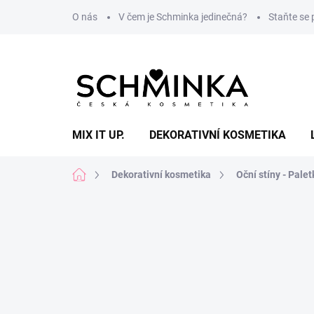
Přejít
O nás
V čem je Schminka jedinečná?
Staňte se
na
obsah
MIX IT UP.
DEKORATIVNÍ KOSMETIKA
Domů
Dekorativní kosmetika
Oční stíny - Palet