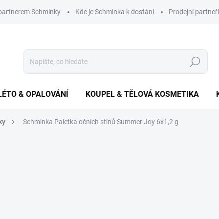
 partnerem Schminky
Kde je Schminka k dostání
Prodejní partneři
Hledat
LÉTO & OPALOVÁNÍ
KOUPEL & TĚLOVÁ KOSMETIKA
ky
Schminka Paletka očních stínů Summer Joy 6x1,2 g