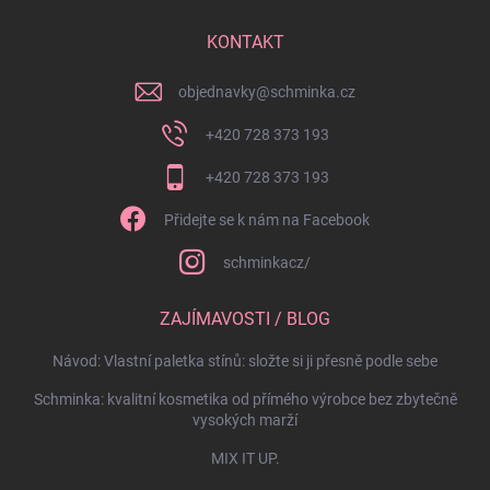
KONTAKT
objednavky
@
schminka.cz
+420 728 373 193
+420 728 373 193
Přidejte se k nám na Facebook
schminkacz/
ZAJÍMAVOSTI / BLOG
Návod: Vlastní paletka stínů: složte si ji přesně podle sebe
Schminka: kvalitní kosmetika od přímého výrobce bez zbytečně
vysokých marží
MIX IT UP.